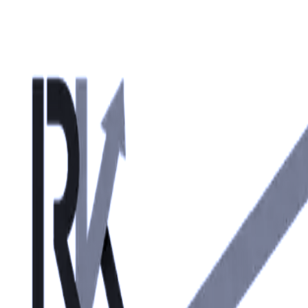
RK
Sport
Performance
Blog
Bible d'exercices
RNP
Boutique
Demander un suivi
☰
01
Blog
02
Bible d'exercices
03
RNP
04
Boutique
05
Demander un suivi
articles
18 novembre 2020
1
min de lecture
Medecine ball chop
Démonstration d’un médecine ball chop