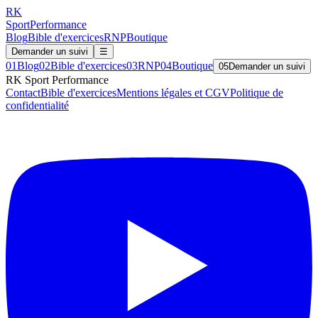
RK
Sport
Performance
Blog
Bible d'exercices
RNP
Boutique
Demander un suivi
☰
01
Blog
02
Bible d'exercices
03
RNP
04
Boutique
05
Demander un suivi
RK Sport Performance
Contact
Bible d'exercices
Mentions légales et CGV
Politique de
confidentialité