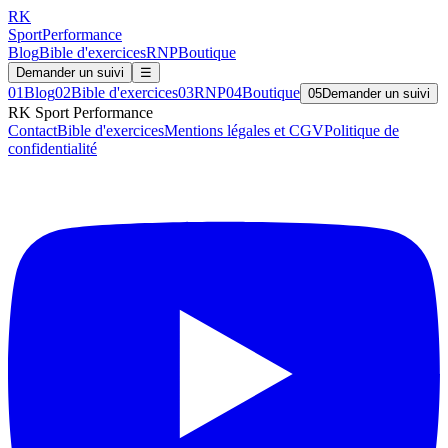
RK
Sport
Performance
Blog
Bible d'exercices
RNP
Boutique
Demander un suivi
☰
01
Blog
02
Bible d'exercices
03
RNP
04
Boutique
05
Demander un suivi
RK Sport Performance
Contact
Bible d'exercices
Mentions légales et CGV
Politique de
confidentialité