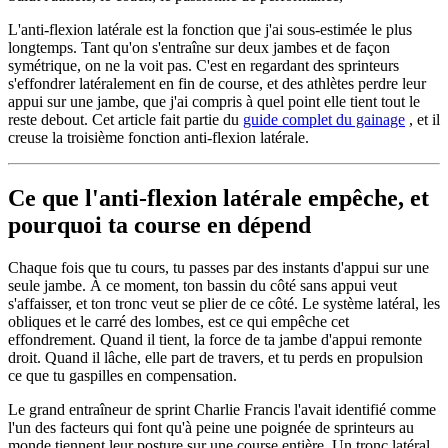
L'anti-flexion latérale est la fonction que j'ai sous-estimée le plus
longtemps. Tant qu'on s'entraîne sur deux jambes et de façon
symétrique, on ne la voit pas. C'est en regardant des sprinteurs
s'effondrer latéralement en fin de course, et des athlètes perdre leur
appui sur une jambe, que j'ai compris à quel point elle tient tout le
reste debout. Cet article fait partie du
guide complet du gainage
, et il
creuse la troisième fonction anti-flexion latérale.
Ce que l'anti-flexion latérale empêche, et
pourquoi ta course en dépend
Chaque fois que tu cours, tu passes par des instants d'appui sur une
seule jambe. À ce moment, ton bassin du côté sans appui veut
s'affaisser, et ton tronc veut se plier de ce côté. Le système latéral, les
obliques et le carré des lombes, est ce qui empêche cet
effondrement. Quand il tient, la force de ta jambe d'appui remonte
droit. Quand il lâche, elle part de travers, et tu perds en propulsion
ce que tu gaspilles en compensation.
Le grand entraîneur de sprint Charlie Francis l'avait identifié comme
l'un des facteurs qui font qu'à peine une poignée de sprinteurs au
monde tiennent leur posture sur une course entière. Un tronc latéral