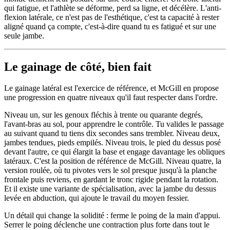
qui fatigue, et l'athlète se déforme, perd sa ligne, et décélère. L'anti-
flexion latérale, ce n'est pas de l'esthétique, c'est ta capacité à rester
aligné quand ça compte, c'est-à-dire quand tu es fatigué et sur une
seule jambe.
Le gainage de côté, bien fait
Le gainage latéral est l'exercice de référence, et McGill en propose
une progression en quatre niveaux qu'il faut respecter dans l'ordre.
Niveau un, sur les genoux fléchis à trente ou quarante degrés,
l'avant-bras au sol, pour apprendre le contrôle. Tu valides le passage
au suivant quand tu tiens dix secondes sans trembler. Niveau deux,
jambes tendues, pieds empilés. Niveau trois, le pied du dessus posé
devant l'autre, ce qui élargit la base et engage davantage les obliques
latéraux. C'est la position de référence de McGill. Niveau quatre, la
version roulée, où tu pivotes vers le sol presque jusqu'à la planche
frontale puis reviens, en gardant le tronc rigide pendant la rotation.
Et il existe une variante de spécialisation, avec la jambe du dessus
levée en abduction, qui ajoute le travail du moyen fessier.
Un détail qui change la solidité : ferme le poing de la main d'appui.
Serrer le poing déclenche une contraction plus forte dans tout le