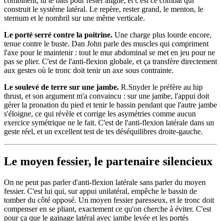
combinent, tu te bats pour rester aligné, et c'est ce combat qui
construit le système latéral. Le repère, rester grand, le menton, le
sternum et le nombril sur une même verticale.
Le porté serré contre la poitrine.
Une charge plus lourde encore,
tenue contre le buste. Dan John parle des muscles qui compriment
l'axe pour le maintenir : tout le mur abdominal se met en jeu pour ne
pas se plier. C'est de l'anti-flexion globale, et ça transfère directement
aux gestes où le tronc doit tenir un axe sous contrainte.
Le soulevé de terre sur une jambe.
R.Snyder le préfère au hip
thrust, et son argument m'a convaincu : sur une jambe, l'appui doit
gérer la pronation du pied et tenir le bassin pendant que l'autre jambe
s'éloigne, ce qui révèle et corrige les asymétries comme aucun
exercice symétrique ne le fait. C'est de l'anti-flexion latérale dans un
geste réel, et un excellent test de tes déséquilibres droite-gauche.
Le moyen fessier, le partenaire silencieux
On ne peut pas parler d'anti-flexion latérale sans parler du moyen
fessier. C'est lui qui, sur appui unilatéral, empêche le bassin de
tomber du côté opposé. Un moyen fessier paresseux, et le tronc doit
compenser en se pliant, exactement ce qu'on cherche à éviter. C'est
pour ça que le gainage latéral avec jambe levée et les portés