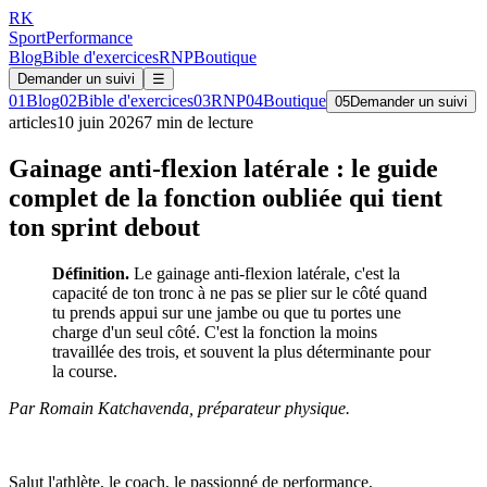
RK
Sport
Performance
Blog
Bible d'exercices
RNP
Boutique
Demander un suivi
☰
01
Blog
02
Bible d'exercices
03
RNP
04
Boutique
05
Demander un suivi
articles
10 juin 2026
7
min de lecture
Gainage anti-flexion latérale : le guide
complet de la fonction oubliée qui tient
ton sprint debout
Définition.
Le gainage anti-flexion latérale, c'est la
capacité de ton tronc à ne pas se plier sur le côté quand
tu prends appui sur une jambe ou que tu portes une
charge d'un seul côté. C'est la fonction la moins
travaillée des trois, et souvent la plus déterminante pour
la course.
Par Romain Katchavenda, préparateur physique.
Salut l'athlète, le coach, le passionné de performance,