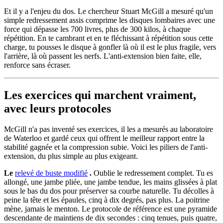
Et il y a l'enjeu du dos. Le chercheur Stuart McGill a mesuré qu'un
simple redressement assis comprime les disques lombaires avec une
force qui dépasse les 700 livres, plus de 300 kilos, à chaque
répétition. En te cambrant et en te fléchissant à répétition sous cette
charge, tu pousses le disque à gonfler là où il est le plus fragile, vers
l'arrière, là où passent les nerfs. L'anti-extension bien faite, elle,
renforce sans écraser.
Les exercices qui marchent vraiment,
avec leurs protocoles
McGill n'a pas inventé ses exercices, il les a mesurés au laboratoire
de Waterloo et gardé ceux qui offrent le meilleur rapport entre la
stabilité gagnée et la compression subie. Voici les piliers de l'anti-
extension, du plus simple au plus exigeant.
Le
relevé de buste modifié
.
Oublie le redressement complet. Tu es
allongé, une jambe pliée, une jambe tendue, les mains glissées à plat
sous le bas du dos pour préserver sa courbe naturelle. Tu décolles à
peine la tête et les épaules, cinq à dix degrés, pas plus. La poitrine
mène, jamais le menton. Le protocole de référence est une pyramide
descendante de maintiens de dix secondes : cinq tenues, puis quatre,