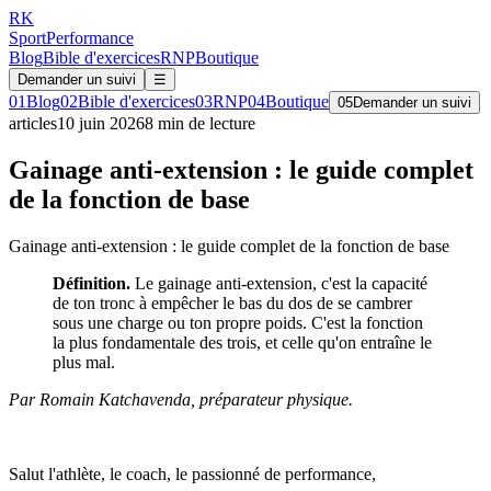
RK
Sport
Performance
Blog
Bible d'exercices
RNP
Boutique
Demander un suivi
☰
01
Blog
02
Bible d'exercices
03
RNP
04
Boutique
05
Demander un suivi
articles
10 juin 2026
8
min de lecture
Gainage anti-extension : le guide complet
de la fonction de base
Gainage anti-extension : le guide complet de la fonction de base
Définition.
Le gainage anti-extension, c'est la capacité
de ton tronc à empêcher le bas du dos de se cambrer
sous une charge ou ton propre poids. C'est la fonction
la plus fondamentale des trois, et celle qu'on entraîne le
plus mal.
Par Romain Katchavenda, préparateur physique.
Salut l'athlète, le coach, le passionné de performance,