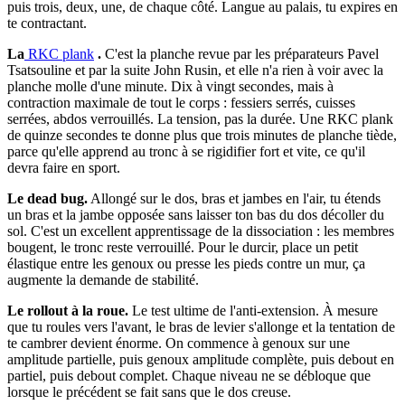
puis trois, deux, une, de chaque côté. Langue au palais, tu expires en
te contractant.
La
RKC plank
.
C'est la planche revue par les préparateurs Pavel
Tsatsouline et par la suite John Rusin, et elle n'a rien à voir avec la
planche molle d'une minute. Dix à vingt secondes, mais à
contraction maximale de tout le corps : fessiers serrés, cuisses
serrées, abdos verrouillés. La tension, pas la durée. Une RKC plank
de quinze secondes te donne plus que trois minutes de planche tiède,
parce qu'elle apprend au tronc à se rigidifier fort et vite, ce qu'il
devra faire en sport.
Le dead bug.
Allongé sur le dos, bras et jambes en l'air, tu étends
un bras et la jambe opposée sans laisser ton bas du dos décoller du
sol. C'est un excellent apprentissage de la dissociation : les membres
bougent, le tronc reste verrouillé. Pour le durcir, place un petit
élastique entre les genoux ou presse les pieds contre un mur, ça
augmente la demande de stabilité.
Le rollout à la roue.
Le test ultime de l'anti-extension. À mesure
que tu roules vers l'avant, le bras de levier s'allonge et la tentation de
te cambrer devient énorme. On commence à genoux sur une
amplitude partielle, puis genoux amplitude complète, puis debout en
partiel, puis debout complet. Chaque niveau ne se débloque que
lorsque le précédent se fait sans que le dos creuse.