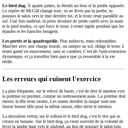
Le bird dog.
À quatre pattes, tu étends un bras et la jambe opposée.
Le repère de McGill change tout : tu ne lèves pas la jambe, tu
pousses le talon vers le mur derrière toi, et le tronc reste parallèle au
sol. Une fois maîtrisé, tu peux dessiner de petits carrés avec la main
et le pied tendus, ce qui force le tronc à rester rigide pendant que les
épaules et les hanches bougent.
Les portés et la quadrupédie.
Plus indirects, mais redoutables.
Marcher avec une charge lourde, ou ramper au sol, oblige le tronc à
rester gainé en mouvement, sans se cambrer. C'est de l'anti-extension
dynamique, et ça transfère bien parce que ça ressemble à la vie
réelle.
Les erreurs qui ruinent l'exercice
La plus fréquente, sur le relevé de buste, c'est de tirer le menton vers
la poitrine en premier, comme un redressement assis. La poitrine doit
mener, la tête reste neutre. Les mains derrière la nuque sont une
fausse bonne idée pour la même raison, elles tirent le menton.
La deuxième erreur, sur le rollout et le bird dog, c'est le dos qui se
creuse en banane. Sur le bird dog, ça vient souvent de la volonté de
lever la jambe haut vers le plafond, au lieu de pousser le talon loin