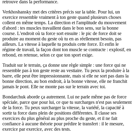
retrouve dans la performance.
Verkhoshansky met des critères précis sur la table. Pour lui, un
exercice ressemble vraiment à ton geste quand plusieurs choses
collent en même temps. La direction et l'amplitude du mouvement
d'abord : tes muscles travaillent dans le bon sens, sur la bonne
course. L'endroit où ta force sort ensuite : le pic de force doit se
produire au moment du geste où tu en as réellement besoin, pas
ailleurs. La vitesse à laquelle tu produis cette force. Et enfin le
régime de travail, la façon dont ton muscle se contracte : explosif, en
rebond, en retenue, selon ce que ton sport exige.
Traduit sur le terrain, ça donne une règle simple : une force qui ne
ressemble pas à ton geste reste au vestiaire. Tu peux la produire à la
barre, elle peut être impressionnante, mais si elle ne sort pas dans la
bonne direction, au bon endroit, à la bonne vitesse, elle ne franchit
jamais le pont. Elle ne monte pas sur le terrain avec toi.
Bondarchuk aborde ça autrement. Lui ne parle même pas de force
spéciale, parce que pour lui, ce que tu surcharges n'est pas seulement
de la force. Tu peux surcharger la vitesse, la variété, la capacité à
sortir ta force dans plein de positions différentes. Il classe ses
exercices du plus général au plus proche du geste, et il ne fait
confiance à aucune théorie pour prédire le transfert : il le mesure,
exercice par exercice, avec des tests.