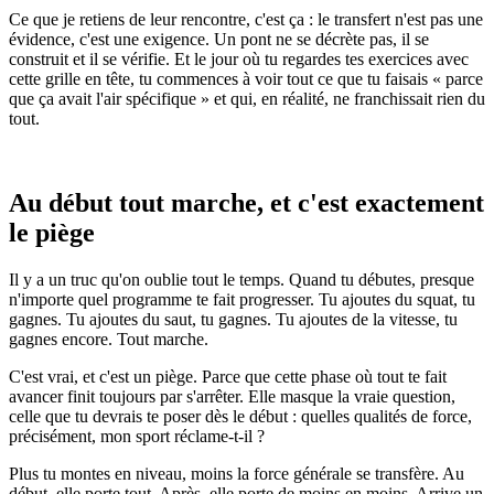
Ce que je retiens de leur rencontre, c'est ça : le transfert n'est pas une
évidence, c'est une exigence. Un pont ne se décrète pas, il se
construit et il se vérifie. Et le jour où tu regardes tes exercices avec
cette grille en tête, tu commences à voir tout ce que tu faisais « parce
que ça avait l'air spécifique » et qui, en réalité, ne franchissait rien du
tout.
Au début tout marche, et c'est exactement
le piège
Il y a un truc qu'on oublie tout le temps. Quand tu débutes, presque
n'importe quel programme te fait progresser. Tu ajoutes du squat, tu
gagnes. Tu ajoutes du saut, tu gagnes. Tu ajoutes de la vitesse, tu
gagnes encore. Tout marche.
C'est vrai, et c'est un piège. Parce que cette phase où tout te fait
avancer finit toujours par s'arrêter. Elle masque la vraie question,
celle que tu devrais te poser dès le début : quelles qualités de force,
précisément, mon sport réclame-t-il ?
Plus tu montes en niveau, moins la force générale se transfère. Au
début, elle porte tout. Après, elle porte de moins en moins. Arrive un