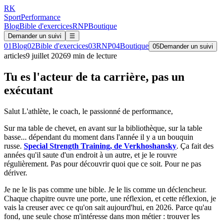
RK
Sport
Performance
Blog
Bible d'exercices
RNP
Boutique
Demander un suivi
☰
01
Blog
02
Bible d'exercices
03
RNP
04
Boutique
05
Demander un suivi
articles
9 juillet 2026
9
min de lecture
Tu es l'acteur de ta carrière, pas un
exécutant
Salut L'athlète, le coach, le passionné de performance,
Sur ma table de chevet, en avant sur la bibliothèque, sur la table
basse... dépendant du moment dans l'année il y a un bouquin
russe.
Special Strength Training, de Verkhoshansky
. Ça fait des
années qu'il saute d'un endroit à un autre, et je le rouvre
régulièrement. Pas pour découvrir quoi que ce soit. Pour ne pas
dériver.
Je ne le lis pas comme une bible. Je le lis comme un déclencheur.
Chaque chapitre ouvre une porte, une réflexion, et cette réflexion, je
vais la creuser avec ce qu'on sait aujourd'hui, en 2026. Parce qu'au
fond, une seule chose m'intéresse dans mon métier : trouver les