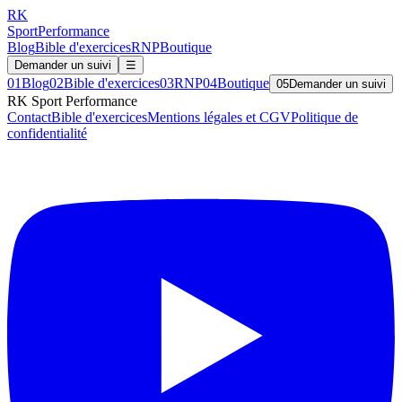
RK
Sport
Performance
Blog
Bible d'exercices
RNP
Boutique
Demander un suivi
☰
01
Blog
02
Bible d'exercices
03
RNP
04
Boutique
05
Demander un suivi
RK Sport Performance
Contact
Bible d'exercices
Mentions légales et CGV
Politique de
confidentialité