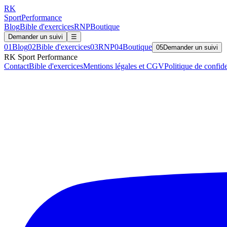
RK
Sport
Performance
Blog
Bible d'exercices
RNP
Boutique
Demander un suivi
☰
01
Blog
02
Bible d'exercices
03
RNP
04
Boutique
05
Demander un suivi
RK Sport Performance
Contact
Bible d'exercices
Mentions légales et CGV
Politique de confide