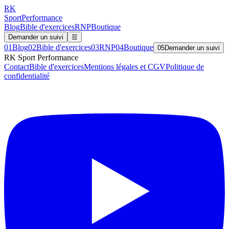
RK
Sport
Performance
Blog
Bible d'exercices
RNP
Boutique
Demander un suivi
☰
01
Blog
02
Bible d'exercices
03
RNP
04
Boutique
05
Demander un suivi
RK Sport Performance
Contact
Bible d'exercices
Mentions légales et CGV
Politique de
confidentialité