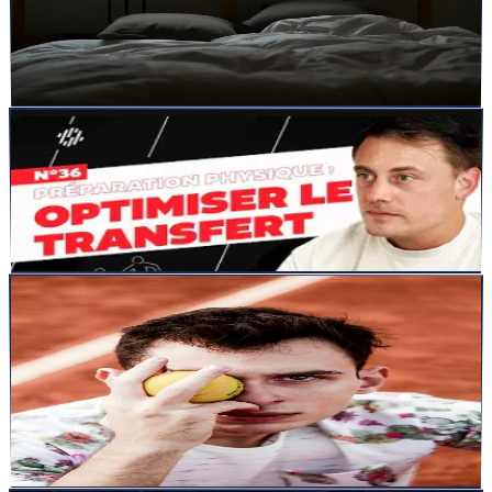
Le sommeil est un élément clé pour améliorer vos performances
sportives. Saviez-vous qu&rsquo;allonger votre temps de so...
Lire la suite
articles
15 sept. 2024
4
min
Optimiser le Transfert en Préparation Physique
La préparation physique ne se limite pas à développer des qualités
physiques; elle doit aussi s&rsquo;assurer que ces am...
Lire la suite
articles
9 sept. 2024
7
min
Impact de l&rsquo;entraînement des compétences
visuelles sur la performance au baseball : Synthèse
des recherches actuelles
Dans le sport du baseball, la vision joue un rôle crucial dans la
performance, en particulier pour les frappeurs qui doi...
Lire la suite