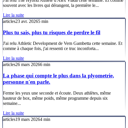
J'ai relu The Hybrid Athlete d'Alex Viada cette semaine. Et comme
souvent avec les livres qui dérangent, la première le...
Lire la suite
articles
23 avr. 2026
5
min
Plus tu sais, plus tu risques de perdre le fil
J'ai relu Athletic Development de Vern Gambetta cette semaine. Et
comme à chaque fois, j'ai ressenti ce truc inconforta...
Lire la suite
articles
26 mars 2026
6
min
La phase qui compte le plus dans la plyometrie,
personne n'en parle.
Ferme les yeux une seconde et écoute. Deux athlètes, même
hauteur de box, même poids, même programme depuis six
semaine...
Lire la suite
articles
19 mars 2026
4
min