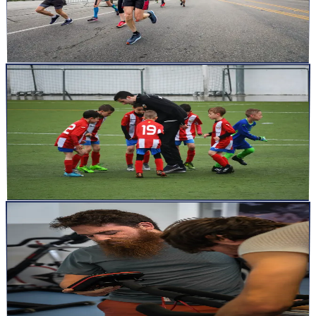
Optimisez votre course à pied grâce à une bonne posture.
Découvrez comment l&rsquo;inclinaison du tronc améliore vos
per...
Lire la suite
articles
19 nov. 2024
7
min
L&rsquo;entraînement perceptuel cognitif
généraliste améliore-t-il vraiment les performances
dans les sports collectifs ? Une analyse critique.
Dans les sports collectifs comme le football, le rugby ou le
handball, où chaque décision compte, les outils technologiq...
Lire la suite
articles
6 nov. 2024
10
min
L’Entraînement Iso-Inertiel pour les Athlètes
d’Endurance : Un Complément Révolutionnaire
aux Méthodes Traditionnelles
L’entraînement iso-inertiel représente un véritable tournant pour les
athlètes d’endurance, en leur offrant une méthode ...