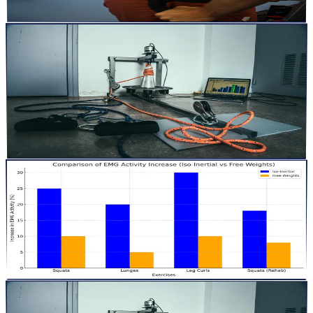
Lire la suite
articles
9 oct. 2024
10
min
Les 5 Meilleurs Exercices Iso-Inertiels pour
Améliorer la Force et la Puissance (Avec
Bibliographie et Exemples de Protocoles)
L’entraînement iso-inertiel, basé sur la résistance dynamique d’un
volant d’inertie, est une méthode incontournable pour...
Lire la suite
articles
1 oct. 2024
8
min
Entraînement iso-inertiel vs entraînement de force
traditionnel : Quelle est la différence ?
Dans le monde du fitness et de la performance sportive,
l&rsquo;entraînement en force est essentiel pour le développemen...
Lire la suite
articles
29 sept. 2024
7
min