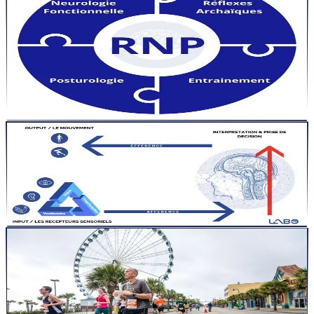
Optimisation du Mouvement : Maîtriser la
Reprogrammation Neuroposturale pour une
Performance Sportive Maximale
Optimisation du Mouvement : Maîtriser la Reprogrammation
Neuro-Posturale pour une Performance Sportive » « Découvrez
com...
Lire la suite
articles
30 déc. 2024
5
min
Comprendre les réflexes primitifs en 5 minutes
Les réflexes primitifs font actuellement l&rsquo;objet de
nombreuses discussions, qu&rsquo;elles vantent leurs mérites o...
Lire la suite
articles
26 nov. 2024
4
min
Optimisez votre course à pied grâce à une bonne
posture : Améliorez vos performances et prévenez les
blessures