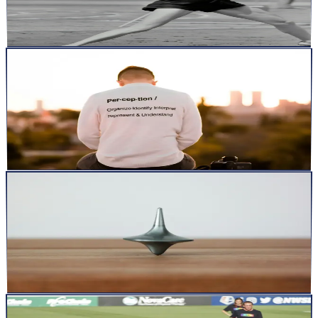
Il y a des jours où tout clique. Le geste part tout seul, fluide,
relâché. La charge semble légère. La trajectoire est p...
Lire la suite
articles
1 juin 2025
48
min
Boucle perception-action et performance sportive :
neurosciences, apprentissage moteur et terrain
Introduction : Qu’est-ce que la boucle perception-action ? La
boucle perception-action (ou boucle sensori-motrice) désig...
Lire la suite
articles
10 mars 2025
6
min
Équilibre et performance : Le secret bien gardé des
athlètes
Le secret des athlètes d’élite : un système caché qui booste les
performances La plupart des sportifs passent des heures...
Lire la suite
articles
26 févr. 2025
28
min