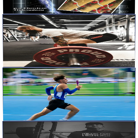
des livres qui t’accompagnent comme une boîte à out...
Lire la suite
articles
13 nov. 2025
11
min
L’isométrie : la force immobile qui structure la
performance
Il y a des moments dans l’entraînement qui passent inaperçus, des
instants où rien ne bouge, où aucune charge ne grimpe,...
Lire la suite
articles
7 nov. 2025
11
min
Le système Charlie Francis : s’entraîner plus
intelligemment, pas plus dur
Sur la ligne de départ, un sprinteur respire lentement.Le monde
autour s’efface : plus que le silence, la tension dans l...
Lire la suite
articles
2 nov. 2025
4
min
Ce que Mike Israetel m’a rappelé sur la force (et la