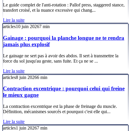
Le guide complet de l'anti-rotation : Pallof press, staggered stance,
transfert croisé, et la nuance excessive qui chang...
Lire la suite
articles
10 juin 2026
7
min
Gainage : pourquoi la planche longue ne te rendra
jamais plus explosif
Le gainage ne sert pas à avoir des abdos. Il sert à transmettre la
force du sol jusqu'au geste, sans fuite. Et ça ne se ...
Lire la suite
articles
8 juin 2026
6
min
Contraction excentrique : pourquoi celui qui freine
le mieux gagne
La contraction excentrique est la phase de freinage du muscle.
Définition, mécanismes sourcés et pourquoi c'est elle qui...
Lire la suite
articles
1 juin 2026
7
min