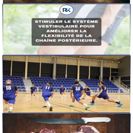
Lire la suite
articles
8 nov. 2023
2
min
Stimuler le système vestibulaire pour améliorer la
flexibilité de la chaîne postérieure.
Stimuler le système vestibulaire pour améliorer la flexibilité de la
chaîne postérieure. Retrouvez deux exercices cible ...
Lire la suite
articles
30 oct. 2023
4
min
Les 10 Avantages Méconnus de
l&rsquo;Entraînement Isométrique : Du
Renforcement Musculaire à la Réhabilitation
Les 10 Avantages Méconnus de l&rsquo;Entraînement Isométrique
: Du Renforcement Musculaire à la Réhabilitation
Lire la suite
articles
26 mai 2023
14
min
Le Pouvoir d&rsquo;un Petit-Déjeuner à Base de