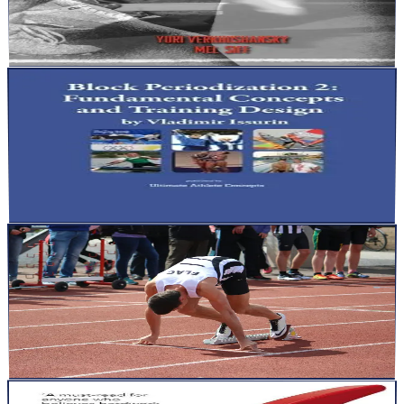
Salut l’athlète, le coach, le passionné de performance, Il existe des
livres qui ne cherchent pas à séduire. Pas de stor...
Lire la suite
articles
21 déc. 2025
5
min
Pourquoi la majorité des planifications échouent (et
comment Issurin a cassé le système)
Salut L’athlète, le coach, le passionné de performance, Il y a un
moment précis dans la carrière d’un coach où quelque c...
Lire la suite
articles
15 déc. 2025
27
min
Le relâchement musculaire : la clé cachée de la
puissance et de la performance durable
Pourquoi le relâchement est invisible… mais décisif Quand on
observe un sportif de très haut niveau pour la première foi...
Lire la suite
articles
14 déc. 2025
5
min