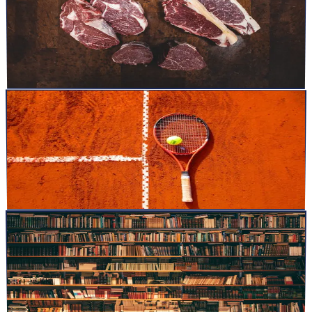
Viande et de Noix : Alimenter la Force et la Clarté
Mentale
Une assiette équilibrée avec différentes sortes de viandes maigres et
une variété de noix, représentant un exemple de pe...
Lire la suite
articles
27 avr. 2022
4
min
Neuro-Training dans le Tennis : Optimiser la Vision,
la Coordination et la Performance
Neuro-Training dans le Tennis Optimiser la Vision et la
Performance avec le Neuro-Training Dans le tennis, chaque fracti...
Lire la suite
articles
4 janv. 2022
2
min
40 livres à avoir lu avant tes 30 ans.
Table des matières Les 40 livres de développement personnel à
absolument à avoir lu avant tes 30 ans. Think and grow ric...
Lire la suite