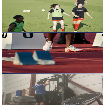
La Marche de l&rsquo;Infini : Le guide ultime pour
booster coordination, équilibre et performance
Introduction : Pourquoi s’intéresser à la Marche de l’Infini ?
Imaginez un exercice qui améliore simultanément votre équ...
Lire la suite
articles
20 févr. 2025
5
min
Post-Activation Potentiation (PAP) & PAPE : le
moteur caché du French Contrast
Introduction Vous venez d’achever un squat à 90 % de votre 1 RM.
Le souffle est court, les quadriceps brûlent ; pourtant...
Lire la suite
articles
20 févr. 2025
5
min
Plyométrie assistée : optimiser bandes élastiques et
câbles
Introduction Dans le French Contrast, le quatrième mouvement, le
saut assisté, verrouille le pic de vitesse : l’élastiqu...