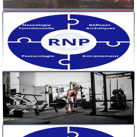
Lire la suite
articles
4 févr. 2025
3
min
Équilibre en question : L&rsquo;impact des
surfaces instables sur la stabilométrie des athlètes
lors de l&rsquo;échauffement
L&rsquo;échauffement sur des surfaces instables est couramment
utilisé pour améliorer la proprioception et l&rsquo;équil...
Lire la suite
articles
25 janv. 2025
9
min
French Contrast : guide complet pour libérer votre
explosivité
Introduction Le French Contrast intrigue depuis près de trente ans.
À Dijon, au milieu des années 1990, Gilles Cometti e...
Lire la suite
articles
6 janv. 2025
10
min