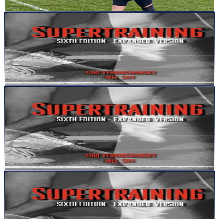
Lire la suite
articles
2 févr. 2026
4
min
Pourquoi certains durent… et d’autres s’usent
Salut L’athlète, le coach, le passionné de performance, La plupart
des carrières sportives ne s’arrêtent pas sur une ble...
Lire la suite
articles
2 févr. 2026
5
min
Pourquoi certains s’effondrent quand l’intensité
monte
Salut L’athlète, le coach, le passionné de performance, Il y a une
scène que l’on retrouve dans presque tous les sports....
Lire la suite
articles
2 févr. 2026
5
min
Supertraining : la performance n’est pas là où on la
cherche