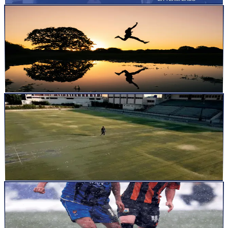
articles
20 févr. 2026
6
min
Cette semaine, on a parlé de plYométrie. Et plus
précisément : pourquoi j'écris Y, pas I.
Cette semaine, le sujet est revenu sur la table comme il revient
toujours : la plYométrie. Pas la pliométrie. La plYom...
Lire la suite
articles
8 févr. 2026
8
min
Ce que l’entraînement moderne oublie (et que les
sportifs payent cher)
Salut L’athlète, le coach, le passionné de performance, Ces
dernières semaines, les mêmes questions sont revenues. Sur l...
Lire la suite
articles
2 févr. 2026
7
min
Pourquoi la variabilité n’est pas une option: et
pourquoi répéter “proprement” peut parfois