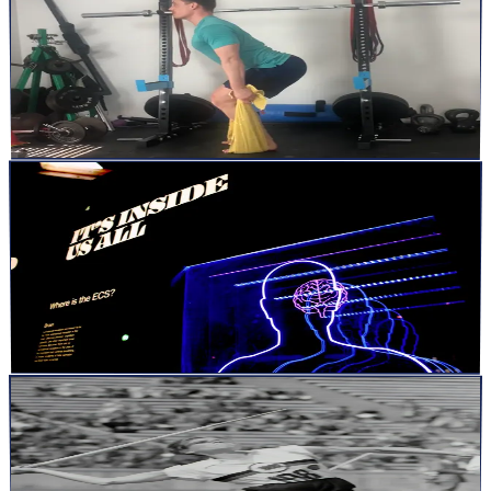
Isométriques et hypertrophie : les contractions
oubliées de la croissance musculaire
Imagine un athlète bloqué au fond d’un squat.Pas de mouvement.
Pas de répétition. Juste la tension.Le visage crispé, les...
Lire la suite
articles
17 juil. 2025
17
min
Balancement hémisphérique : pourquoi les
préparateurs physiques doivent en tenir compte
pour optimiser la performance sportive
Introduction : terrain, science et débalancement hémisphérique Cet
article n’est pas une simple synthèse théorique, enco...
Lire la suite
articles
15 juin 2025
8
min
Lancer plus loin, plus fort, plus souvent : ce que
Bondarchuk peut faire pour toi