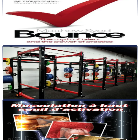
Le mythe du “talent” et les 5 leviers qui changent
vraiment un parcours
Salut L’athlète, le coach, le passionné de performance, Il y a une
phrase qui revient souvent dans nos métiers.Tu l’as d...
Lire la suite
articles
13 déc. 2025
5
min
Les 5 principes qui transforment instantanément ta
puissance
Il y a toujours un moment, dans la vie d’un coach ou d’un prépa, où
tu regardes un athlète bouger…et tu sens qu’il y a u...
Lire la suite
articles
21 nov. 2025
7
min
Musculation à haut seuil d’activation : ce que j’ai
vraiment retenu du livre de Christian Thibaudeau
Salut L&rsquo;athlète, le coach, le passionné de performance, Il y a