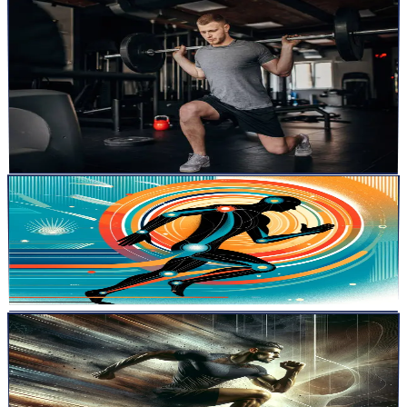
articles
16 mai 2024
4
min
Optimisation de l&rsquo;Entraînement en Sports
Collectifs : Comparaison entre les Méthodes
Complexes et de Contraste
Introduction à l&rsquo;entraînement CPX et CNT : Maximiser la
Performance dans les Sports d&rsquo;Équipe L&rsquo;amélior...
Lire la suite
articles
4 avr. 2024
10
min
Réathlétisation: Au-delà du retour au jeu
« Réathlétisation Après Blessure : Clés pour Une Transition Réussie
du Retour au Jeu à la Performance Optimale »: Dans u...
Lire la suite
articles
10 mars 2024
2
min
Les trois tests les plus importants pour profiler un
sportif.