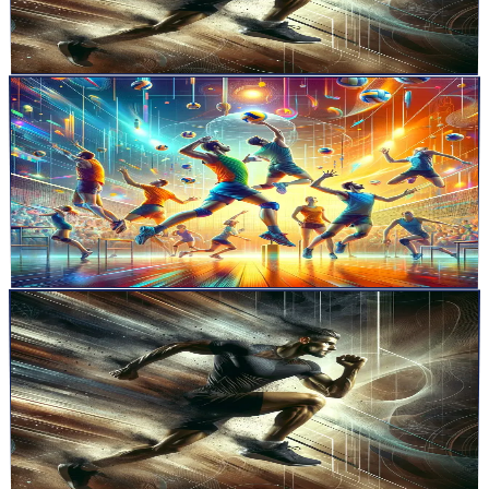
Suite à une question sur intagram, voici les trois tests que je
considère les plus importants lors de la réalisation d&r...
Lire la suite
articles
4 déc. 2023
5
min
Apprendre Plusieurs Mouvements en Parallèle –
Avec Précision et dans un Ordre Aléatoire, ou
Chacun avec du Bruit Ajouté ?
L&rsquo;apprentissage parallèle de compétences en volleyball
présente des défis uniques, nécessitant une approche d&rsqu...
Lire la suite
articles
27 nov. 2023
19
min
Introduction au Café et à l&rsquo;Exercice
Physique : Comprendre l&rsquo;Impact de la
Caféine
La caféine, bien plus qu&rsquo;un simple stimulant, se révèle être
un allié puissant dans le monde du sport et de la san...