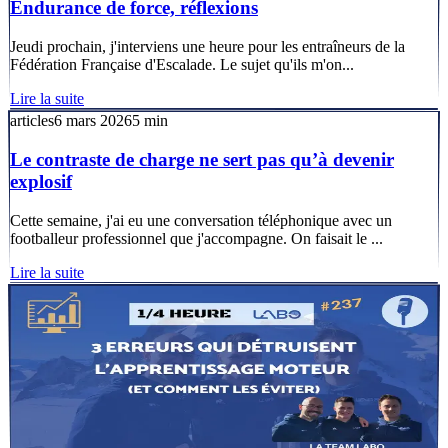
Endurance de force, réflexions
Jeudi prochain, j'interviens une heure pour les entraîneurs de la
Fédération Française d'Escalade. Le sujet qu'ils m'on...
Lire la suite
articles
6 mars 2026
5
min
Le contraste de charge ne sert pas qu’à devenir
explosif
Cette semaine, j'ai eu une conversation téléphonique avec un
footballeur professionnel que j'accompagne. On faisait le ...
Lire la suite
articles
6 mars 2026
2
min
3 erreurs qui détruisent l'apprentissage moteur et
comment les éviter
Découvrez trois erreurs courantes dans l'apprentissage moteur et
apprenez à les éviter pour optimiser vos séances de coa...
Lire la suite