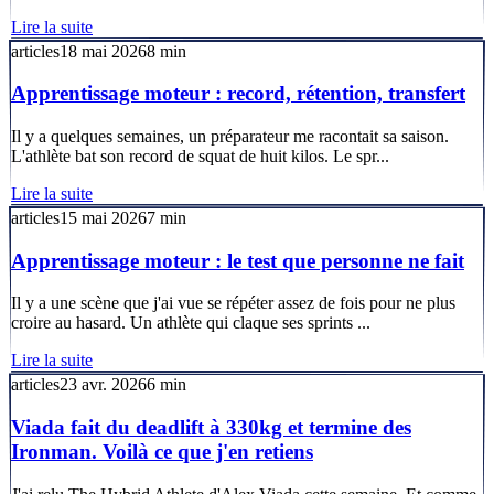
Lire la suite
articles
18 mai 2026
8
min
Apprentissage moteur : record, rétention, transfert
Il y a quelques semaines, un préparateur me racontait sa saison.
L'athlète bat son record de squat de huit kilos. Le spr...
Lire la suite
articles
15 mai 2026
7
min
Apprentissage moteur : le test que personne ne fait
Il y a une scène que j'ai vue se répéter assez de fois pour ne plus
croire au hasard. Un athlète qui claque ses sprints ...
Lire la suite
articles
23 avr. 2026
6
min
Viada fait du deadlift à 330kg et termine des
Ironman. Voilà ce que j'en retiens