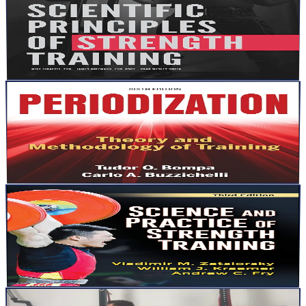
science derrière)
Salut l’athlète, le coach, le passionné de performance, Je viens de
relire “Scientific Principles of Strength Training”,...
Lire la suite
articles
26 oct. 2025
4
min
Ce que Bompa m’a rappelé sur la périodisation
Salut l’athlète, le coach, le passionné de performance, Je viens de
relire “Periodization” de Tudor Bompa & Carlo Buzzic...
Lire la suite
articles
19 oct. 2025
3
min
Ce que Zatsiorsky m’a rappelé sur la force
Salut l’athlète, le coach, le passionné de performance, Je viens de
relire “Science and Practice of Strength Training”, ...
Lire la suite
articles
15 sept. 2025
13
min