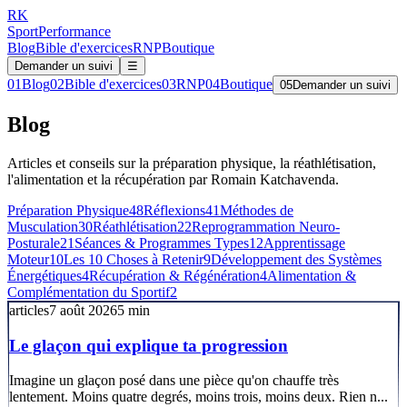
RK
Sport
Performance
Blog
Bible d'exercices
RNP
Boutique
Demander un suivi
☰
01
Blog
02
Bible d'exercices
03
RNP
04
Boutique
05
Demander un suivi
Blog
Articles et conseils sur la préparation physique, la réathlétisation,
l'alimentation et la récupération par Romain Katchavenda.
Préparation Physique
48
Réflexions
41
Méthodes de
Musculation
30
Réathlétisation
22
Reprogrammation Neuro-
Posturale
21
Séances & Programmes Types
12
Apprentissage
Moteur
10
Les 10 Choses à Retenir
9
Développement des Systèmes
Énergétiques
4
Récupération & Régénération
4
Alimentation &
Complémentation du Sportif
2
articles
7 août 2026
5
min
Le glaçon qui explique ta progression
Imagine un glaçon posé dans une pièce qu'on chauffe très
lentement. Moins quatre degrés, moins trois, moins deux. Rien n...