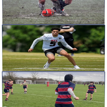
t’empêcher d’apprendre
Salut L’athlète, le coach, le passionné de performance, Cette
semaine, j&rsquo;ai eu un footballeur qui m&rsquo;a sorti ...
Lire la suite
articles
2 févr. 2026
4
min
Pourquoi “faire plus d’efforts” ne résout souvent
rien : le rôle invisible de l’information dans le
mouvement
Salut L’athlète, le coach, le passionné de performance, Il y a une
phrase que j’entends souvent chez les sportifs. « Je ...
Lire la suite
articles
2 févr. 2026
4
min
Pourquoi répéter un geste n’apprend pas à mieux le
réaliser
Salut L’athlète, le coach, le passionné de performance, Il y a une
idée profondément ancrée dans le sport. Une idée simp...