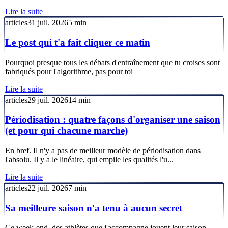
Lire la suite
articles
31 juil. 2026
5
min
Le post qui t'a fait cliquer ce matin
Pourquoi presque tous les débats d'entraînement que tu croises sont
fabriqués pour l'algorithme, pas pour toi
Lire la suite
articles
29 juil. 2026
14
min
Périodisation : quatre façons d'organiser une saison
(et pour qui chacune marche)
En bref. Il n'y a pas de meilleur modèle de périodisation dans
l'absolu. Il y a le linéaire, qui empile les qualités l'u...
Lire la suite
articles
22 juil. 2026
7
min
Sa meilleure saison n'a tenu à aucun secret
Ce week-end, des athlètes que j'accompagne jouent leur saison.