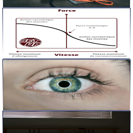
Lire la suite
articles
24 sept. 2024
5
min
Introduction à l&rsquo;entraînement iso-inertiel :
Un game changer dans la performance athlétique
Qu&rsquo;est-ce que l&rsquo;entraînement iso-inertiel ?
L&rsquo;entraînement iso-inertiel est une technique révolutionna...
Lire la suite
articles
19 sept. 2024
10
min
L’Importance du « Quiet Eye » dans la
Performance Sportive : Un Regard Approfondi
Introduction Le concept du « quiet eye » (QE) est un élément clé
pour améliorer la performance sportive. Émergé dans les...
Lire la suite
articles
18 sept. 2024
3
min
Sommeil et Performance Athlétique : Un élément clé
de l&rsquo;optimisation