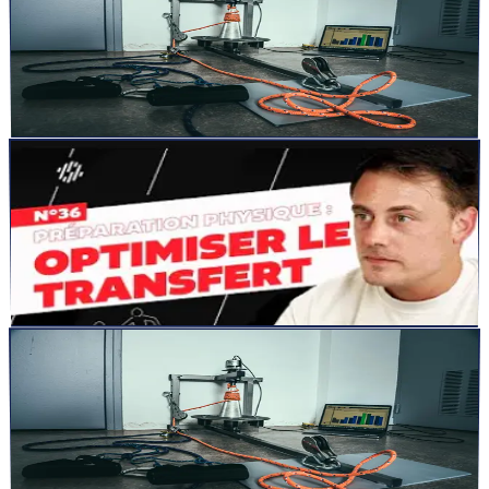
Réhabilitation avec l’entraînement iso-inertiel : une
récupération plus rapide et de meilleurs résultats
L&rsquo;entraînement iso-inertiel est une méthode révolutionnaire
dans le domaine de la réhabilitation, favorisant une r...
Lire la suite
articles
26 sept. 2024
5
min
Optimiser le transfert en préparation physique :
maximisez vos résultats sur le terrain
Optimiser le transfert en Préparation Physique : Maximisez vos
résultats sur le terrain Dans le monde de la préparation ...
Lire la suite
articles
26 sept. 2024
5
min
Les fondements scientifiques de l’entraînement iso-
inertiel : Un aperçu des recherches clés
L&rsquo;entraînement iso-inertiel engage les muscles de manière
complète à travers des phases concentriques et excentriq...