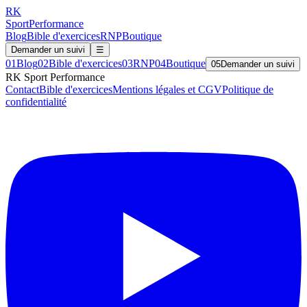
RK
Sport
Performance
Blog
Bible d'exercices
RNP
Boutique
Demander un suivi
☰
01
Blog
02
Bible d'exercices
03
RNP
04
Boutique
05
Demander un suivi
RK Sport Performance
Contact
Bible d'exercices
Mentions légales et CGV
Politique de
confidentialité